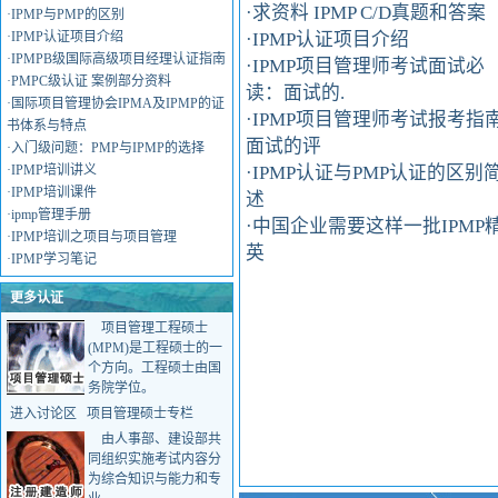
·
求资料 IPMP C/D真题和答案
·
IPMP与PMP的区别
·
IPMP认证项目介绍
·
IPMP认证项目介绍
·
IPMPB级国际高级项目经理认证指南
·
IPMP项目管理师考试面试必
·
PMPC级认证 案例部分资料
读：面试的.
·
国际项目管理协会IPMA及IPMP的证
·
IPMP项目管理师考试报考指南
书体系与特点
面试的评
·
入门级问题：PMP与IPMP的选择
·
IPMP培训讲义
·
IPMP认证与PMP认证的区别
·
IPMP培训课件
述
·
ipmp管理手册
·
中国企业需要这样一批IPMP
·
IPMP培训之项目与项目管理
英
·
IPMP学习笔记
更多认证
项目管理工程硕士
(MPM)是工程硕士的一
个方向。工程硕士由国
务院学位。
进入讨论区
项目管理硕士专栏
由人事部、建设部共
同组织实施考试内容分
为综合知识与能力和专