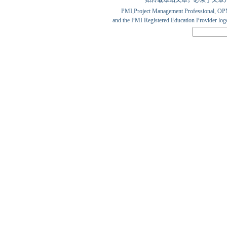
如转载本站文章，必须于文章
PMI,Project Management Professio
and the PMI Registered Education Provider logo 