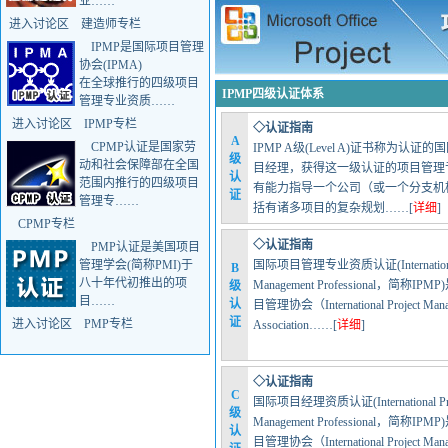
业……
进入讨论区
建造师专栏
IPMP是国际项目管理
协会(IPMA)
在全球推行的四级项目
IPMP四级认证体系
管理专业资质……
进入讨论区
IPMP专栏
◇认证指南
A
CPMP认证是国家劳
IPMP A级(Level A)证书称为认证
级
动和社会保障部在全国
目经理，获得这一级认证的项目管理
认
范围内推行的四级项目
有能力指导一个公司（或一个分支机
证
管理专……
括有诸多项目的复杂规划……[
详细
]
CPMP专栏
◇认证指南
PMP认证是美国项目
管理学会(简称PMI)于
国际项目管理专业资质认证(International 
B
八十年代初推出的项
Management Professional，简称IP
级
目……
认
目管理协会（International Project Mana
证
进入讨论区
PMP专栏
Association……[
详细
]
◇认证指南
C
国际项目经理资质认证(International Pro
级
Management Professional，简称IP
认
目管理协会（International Project Mana