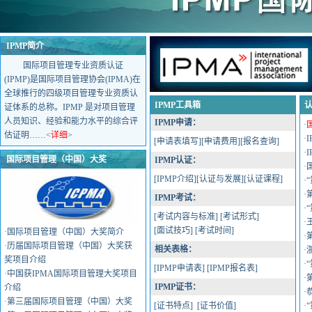
IPMP简介
国际项目管理专业资质认证
(IPMP)是国际项目管理协会(IPMA)在
全球推行的四级项目管理专业资质认
IPMP工具箱
证体系的总称。IPMP 是对项目管理
人员知识、经验和能力水平的综合评
IPMP
申请
：
·
估证明……<
详细
>
·
[
申请表填写
][
申请费用
][
报名查询
]
·
国际项目管理（中国）大奖
IPMP
认证
：
·
[
IPMP介绍
][
认证与发展
][
认证课程
]
·
·
IPMP
考试
：
·
[
考试内容与标准
] [
考试形式
]
·
[
面试技巧
] [
考试时间
]
·
国际项目管理（中国）大奖简介
·
·
历届国际项目管理（中国）大奖获
相关表格
：
·
奖项目介绍
·
[
IPMP申请表
] [
IPMP报名表
]
·
中国获IPMA国际项目管理大奖项目
·
IPMP
证书
：
介绍
·
·
第三届国际项目管理（中国）大奖
[
证书特点
] [
证书价值
]
·