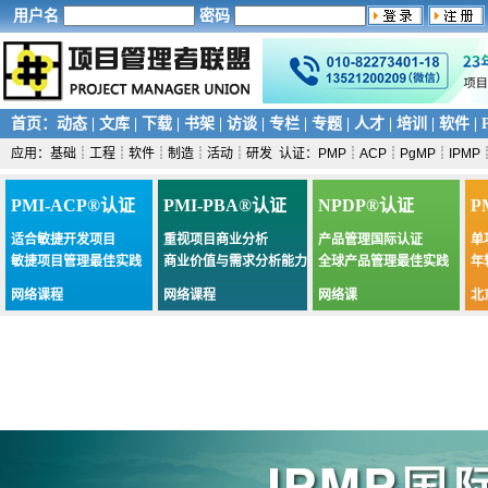
用户名
密码
首页
：
动态
|
文库
|
下载
|
书架
|
访谈
|
专栏
|
专题
|
人才
|
培训
|
软件
|
应用：
基础
┊
工程
┊
软件
┊
制造
┊
活动
┊
研发
认证：
PMP
┊
ACP
┊
PgMP
┊
IPMP
PMI-ACP®认证
PMI-PBA®认证
NPDP®认证
P
适合敏捷开发项目
重视项目商业分析
产品管理国际认证
单
敏捷项目管理最佳实践
商业价值与需求分析能力
全球产品管理最佳实践
年
网络课程
网络课程
网络课
北