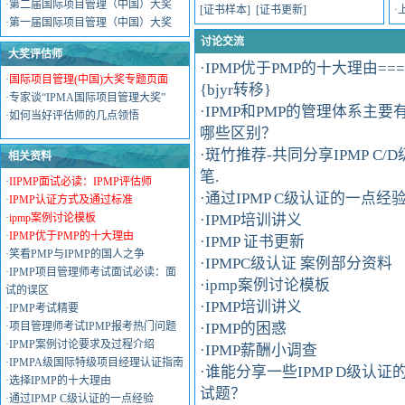
·
第二届国际项目管理（中国）大奖
[
证书样本
] [
证书更新
]
·
·
第一届国际项目管理（中国）大奖
讨论交流
大奖评估师
·
IPMP优于PMP的十大理由===
·
国际项目管理(中国)大奖专题页面
{bjyr转移}
·
专家谈“IPMA国际项目管理大奖”
·
IPMP和PMP的管理体系主要
·
如何当好评估师的几点领悟
哪些区别？
·
斑竹推荐-共同分享IPMP C/D
相关资料
笔.
·
IIPMP面试必读：IPMP评估师
·
通过IPMP C级认证的一点经
·
IPMP认证方式及通过标准
·
ipmp案例讨论模板
·
IPMP培训讲义
·
IPMP优于PMP的十大理由
·
IPMP 证书更新
·
笑看PMP与IPMP的国人之争
·
IPMPC级认证 案例部分资料
·
IPMP项目管理师考试面试必读：面
·
ipmp案例讨论模板
试的误区
·
IPMP培训讲义
·
IPMP考试精要
·
项目管理师考试IPMP报考热门问题
·
IPMP的困惑
·
IPMP案例讨论要求及过程介绍
·
IPMP薪酬小调查
·
IPMPA级国际特级项目经理认证指南
·
谁能分享一些IPMP D级认证
·
选择IPMP的十大理由
试题？
·
通过IPMP C级认证的一点经验