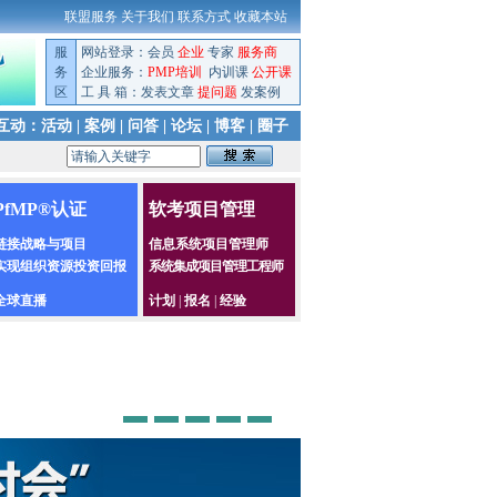
联盟服务
关于我们
联系方式
收藏本站
服
网站登录：
会员
企业
专家
服务商
务
企业服务：
PMP培训
内训课
公开课
区
工 具 箱：
发表文章
提问题
发案例
互动：
活动
|
案例
|
问答
|
论坛
|
博客
|
圈子
PfMP®认证
软考项目管理
链接战略与项目
信息系统项目管理师
实现组织资源投资回报
系统集成项目管理工程师
全球直播
计划
|
报名
|
经验