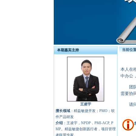
当前位
本期嘉宾主持
本人在
中办公
团队关
需要协
王凌宇
请问这
擅长领域
：精益敏捷开发；PMO；软
件产品研发
介绍
：王凌宇，NPDP，PMI-ACP, P
MP。精益敏捷创新践行者，项目管理
者联盟专家。