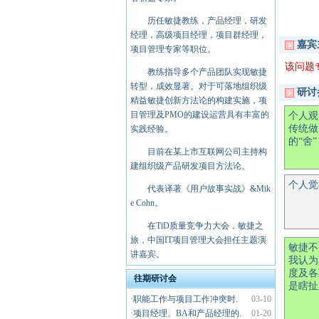
历任敏捷教练，产品经理，研发
经理，高级项目经理，项目群经理，
嘉宾
项目管理专家等职位。
该问题
教练指导多个产品团队实现敏捷
转型，成效显著。对于可落地组织级
研讨
精益敏捷创新方法论的构建实施，项
目管理及PMO的建设运营具有丰富的
个人观
传统做
实践经验。
的“舍
目前在某上市互联网公司主持构
建组织级产品研发项目方法论。
个人觉
代表译著《用户故事实战》&Mik
e Cohn。
在TiD质量竞争力大会，敏捷之
旅，中国IT项目管理大会担任主题演
敏捷不
讲嘉宾。
我认为
度及各
往期研讨会
是瞎扯
·
职能工作与项目工作冲突时.
03-10
·
项目经理、BA和产品经理的.
01-20