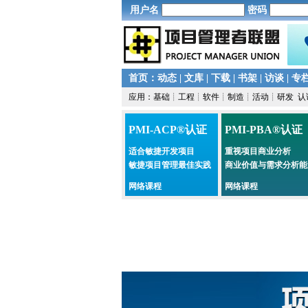
用户名
密码
首页
：
动态
|
文库
|
下载
|
书架
|
访谈
|
专
应用：
基础
┊
工程
┊
软件
┊
制造
┊
活动
┊
研发
认
PMI-ACP®认证
PMI-PBA®认证
适合敏捷开发项目
重视项目商业分析
敏捷项目管理最佳实践
商业价值与需求分析能
网络课程
网络课程