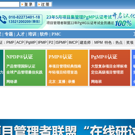
栏
|
专题
|
人才
|
培训
|
软件
|
PMC
证：
PMP
┊
ACP
┊
PgMP
┊
IPMP
┊
P2
┊
ISPMP
┊
IMCP
┊
建造师
┊
MPM
特色：
热点
┊
奖项
NPDP®认证
PMP®认证
PgMP®认证
产品管理国际认证
单项目管理经典指南
大型复杂项目全球标准
力
全球产品管理最佳实践
年轻项目经理首选
定位高级项目管理层
网络课
北京
|
直播
|
录播
网络班