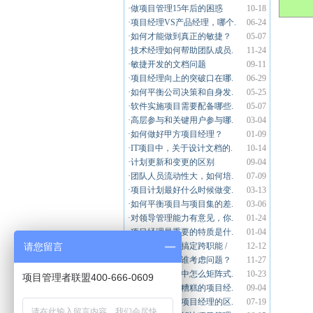
·
做项目管理15年后的困惑
10-18
·
项目经理VS产品经理，哪个.
06-24
·
如何才能做到真正的敏捷？
05-07
·
技术经理如何帮助团队成员.
11-24
·
敏捷开发的文档问题
09-11
·
项目经理向上的突破口在哪.
06-29
·
如何平衡公司决策和自身发.
05-25
·
软件实施项目需要配备哪些.
05-07
·
高层参与和关键用户参与哪.
03-04
·
如何做好甲方项目经理？
01-09
·
IT项目中，关于设计文档的.
10-14
·
计划更新和变更的区别
09-04
·
团队人员流动性大，如何培.
07-09
·
项目计划最好什么时候做变.
03-13
·
如何平衡项目与项目集的差.
03-06
·
对领导管理能力有意见，你.
01-24
·
项目经理最重要的特质是什.
01-04
请您留言
·
产品经理如何搞定跨职能 /
12-12
·
项目经理要为谁考虑问题？
11-27
·
项目执行过程中怎么矩阵式.
10-23
项目管理者联盟400-666-0609
·
如何才能减少糟糕的项目经.
09-04
·
项目管理岗与项目经理的区.
07-19