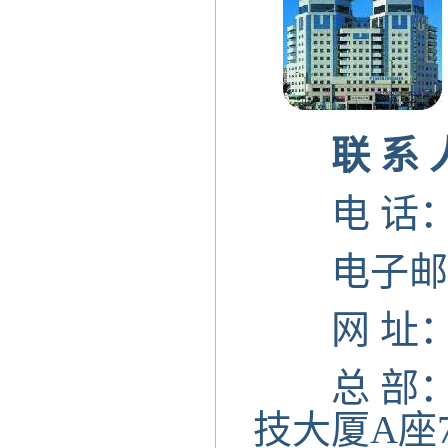
联 系 
电 话：010-
电子邮件：p
网 址：pgm
总 部：
技大厦A座7