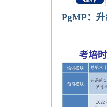
PgMP：
考培时