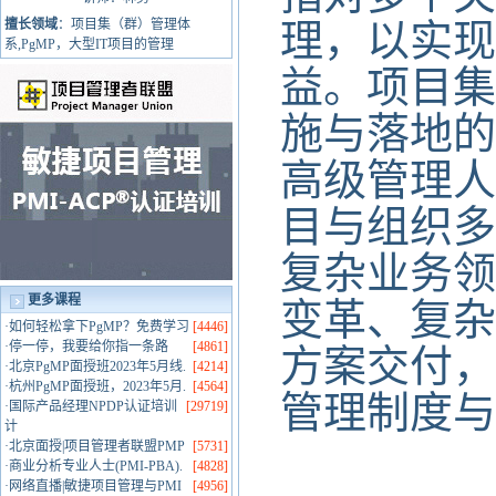
擅长领域
：项目集（群）管理体
理，以实现
系,PgMP，大型IT项目的管理
益。项目集
施与落地的
高级管理人
目与组织多
复杂业务领
更多课程
变革、复杂
·
如何轻松拿下PgMP？免费学习
[4446]
·
停一停，我要给你指一条路
[4861]
方案交付，
·
北京PgMP面授班2023年5月线.
[4214]
·
杭州PgMP面授班，2023年5月.
[4564]
管理制度与
·
国际产品经理NPDP认证培训
[29719]
计
·
北京面授|项目管理者联盟PMP
[5731]
·
商业分析专业人士(PMI-PBA).
[4828]
·
网络直播|敏捷项目管理与PMI
[4956]