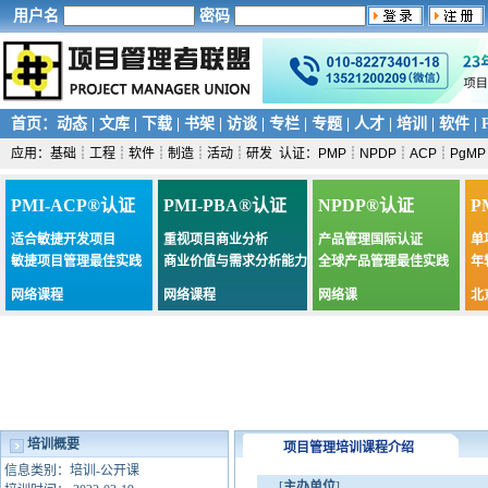
用户名
密码
首页
：
动态
|
文库
|
下载
|
书架
|
访谈
|
专栏
|
专题
|
人才
|
培训
|
软件
|
应用：
基础
┊
工程
┊
软件
┊
制造
┊
活动
┊
研发
认证：
PMP
┊
NPDP
┊
ACP
┊
PgMP
PMI-ACP®认证
PMI-PBA®认证
NPDP®认证
P
适合敏捷开发项目
重视项目商业分析
产品管理国际认证
单
敏捷项目管理最佳实践
商业价值与需求分析能力
全球产品管理最佳实践
年
网络课程
网络课程
网络课
北
培训概要
项目管理培训课程介绍
信息类别：培训-公开课
[
主办单位
]