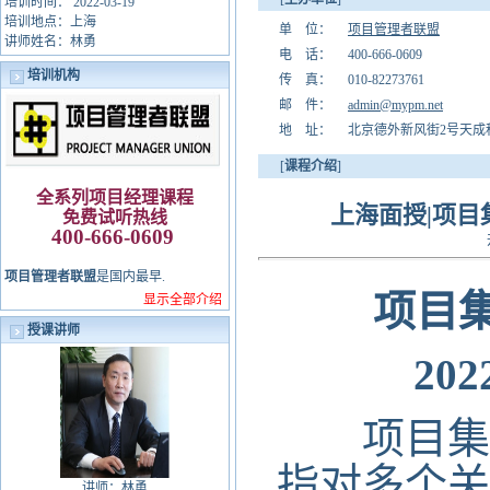
培训时间： 2022-03-19
培训地点：上海
单 位：
项目管理者联盟
讲师姓名：林勇
电 话：
400-666-0609
培训机构
传 真：
010-82273761
邮 件：
admin@mypm.net
地 址：
北京德外新风街2号天成科
[
课程介绍
]
全系列项目经理课程
上海面授|项目集
免费试听热线
400-666-0609
项目管理者联盟
是国内最早.
项目集
显示全部介绍
授课讲师
20
项目集管理(P
指对多个关
讲师：
林勇