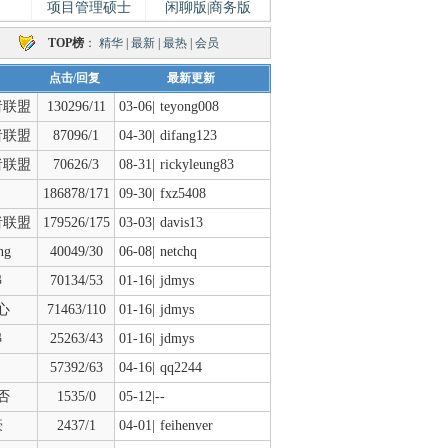
项目管理硕士
闲聊版
商务版
|
TOP榜
：
精华
|
最新
|
最热
|
会员
点击/回复
最新更新
者联盟
130296/11
03-06|
teyong008
者联盟
87096/1
04-30|
difang123
者联盟
70626/3
08-31|
rickyleung83
186878/171
09-30|
fxz5408
者联盟
179526/175
03-03|
davis13
ng
40049/30
06-08|
netchq
串
70134/53
01-16|
jdmys
心
71463/110
01-16|
jdmys
串
25263/43
01-16|
jdmys
57392/63
04-16|
qq2244
否
1535/0
05-12|--
豪
2437/1
04-01|
feihenver