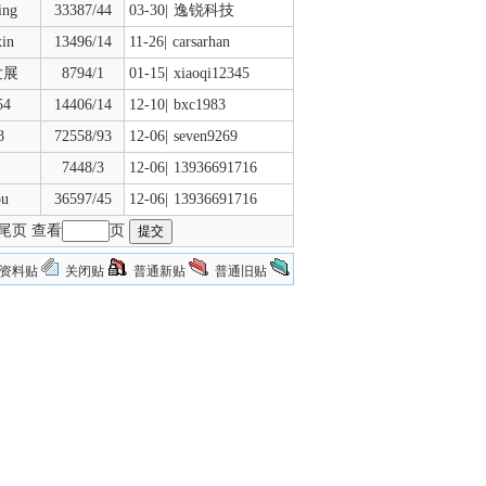
ing
33387/44
03-30|
逸锐科技
xin
13496/14
11-26|
carsarhan
发展
8794/1
01-15|
xiaoqi12345
54
14406/14
12-10|
bxc1983
8
72558/93
12-06|
seven9269
7448/3
12-06|
13936691716
ou
36597/45
12-06|
13936691716
尾页
查看
页
资料贴
关闭贴
普通新贴
普通旧贴