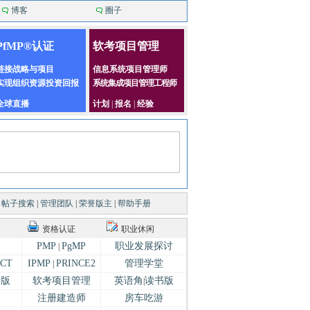
博客
圈子
PfMP®认证
软考项目管理
链接战略与项目
信息系统项目管理师
实现组织资源投资回报
系统集成项目管理工程师
全球直播
计划
|
报名
|
经验
|
帖子搜索
|
管理团队
|
荣誉版主
|
帮助手册
资格认证
职业休闲
PMP
PgMP
职业发展探讨
|
CT
IPMP
PRINCE2
管理学堂
|
专版
软考项目管理
英语角
读书版
|
注册建造师
房车吃游