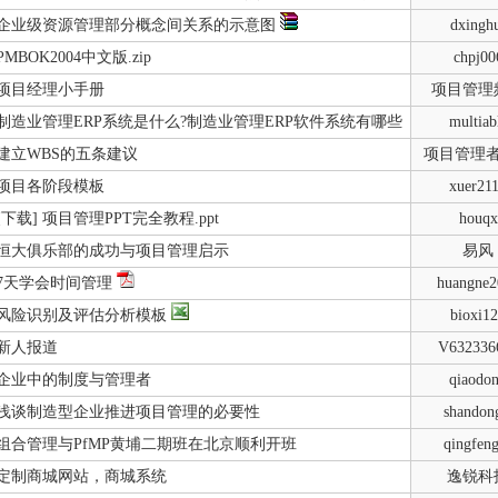
企业级资源管理部分概念间关系的示意图
dxingh
PMBOK2004中文版.zip
chpj00
项目经理小手册
项目管理
制造业管理ERP系统是什么?制造业管理ERP软件系统有哪些
multiab
建立WBS的五条建议
项目管理
项目各阶段模板
xuer21
[下载] 项目管理PPT完全教程.ppt
houqx
恒大俱乐部的成功与项目管理启示
易风
项目质量管理
国际工程索赔与反索赔
7天学会时间管理
huangne2
风险识别及评估分析模板
bioxi1
新人报道
V632336
企业中的制度与管理者
qiaodo
浅谈制造型企业推进项目管理的必要性
shandon
组合管理与PfMP黄埔二期班在北京顺利开班
qingfen
定制商城网站，商城系统
逸锐科