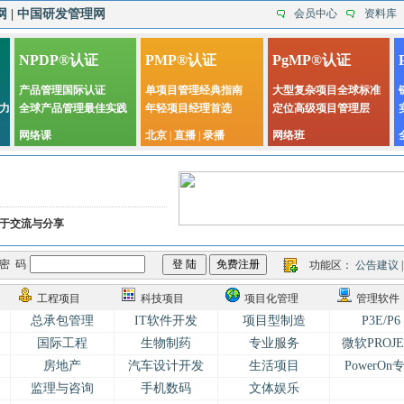
网
|
中国研发管理网
会员中心
资料库
NPDP®认证
PMP®认证
PgMP®认证
产品管理国际认证
单项目管理经典指南
大型复杂项目全球标准
力
全球产品管理最佳实践
年轻项目经理首选
定位高级项目管理层
网络课
北京
|
直播
|
录播
网络班
于交流与分享
密 码
功能区：
公告建议
工程项目
科技项目
项目化管理
管理软件
总承包管理
IT软件开发
项目型制造
P3E/P6
国际工程
生物制药
专业服务
微软PROJE
房地产
汽车设计开发
生活项目
PowerOn
监理与咨询
手机数码
文体娱乐