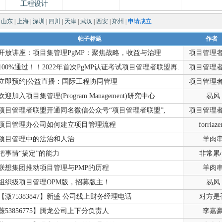
工程设计
|
山东
|
上海
|
深圳
|
四川
|
天津
|
武汉
|
西安
|
郑州
|
申请成立
帖子标题
作者
开放讲座：项目集管理PgMP：聚焦战略，收益与治理
项目管理
100%通过！！2022年首次PgMP认证考试项目管理者联盟再.
项目管理
立即预约|公益直播：国际工程协同管理
项目管理
欢迎加入项目集管理(Program Management)研究中心
易风
项目管理者联盟开通同名微信公众号“项目管理者联盟”,
项目管理
项目管理办公司如何建立项目管理流程
forriaze
项目管理中的法治和人治
羊肉
把事情“搞定”的能力
非常累
联想集团推动项目管理与PMP的历程
羊肉
组织级项目管理OPM版，招募版主！
易风
【溦75383847】新盛 公司线上财务经理电话
对方是
薇53856775】腾龙公司上下分负责人
李嘉