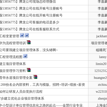
薇53856775】腾龙公司现场总经理微信
李嘉
薇53856775】腾龙公司在线开账号注册账号
李嘉
薇53856775】腾龙公司在线开账号注册账号
李嘉
薇53856775】腾龙公司客服的电话是多少
李嘉
薇53856775】腾龙公司在线客服联系方式
李嘉
工程变更管理
jackha
华为流程管理培训
项目管理
公司要我建立项目管理体系，没头绪啊~
瞌睡死
工程管理流程图
lanny
建立项目管理体系
limin20
项目管理学习资料
1231231
普华永道项目管理全案
huangne2
1200份名企内部资料，工具与模版。招聘+培训+绩效+薪资
ztchin
如何让研发人员自觉执行流程
w22311
7步建立优化企业项目管理体系
zhenj
中小型设计单位管理信息化之路的起点——金慧行业专业.
上海金