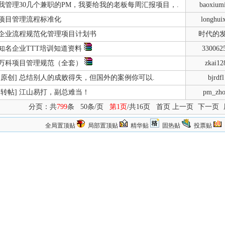
我管理30几个兼职的PM，我要给我的老板每周汇报项目，.
baoxium
项目管理流程标准化
longhui
企业流程规范化管理项目计划书
时代的
知名企业TTT培训知道资料
330062
万科项目管理规范（全套）
zkai12
[原创] 总结别人的成败得失，但国外的案例你可以.
bjrdfl
[转帖] 江山易打，副总难当！
pm_zh
分页：共
799
条 50条/页
第1页
/共16页 首页 上一页
下一页
全局置顶贴
局部置顶贴
精华贴
固热贴
投票贴