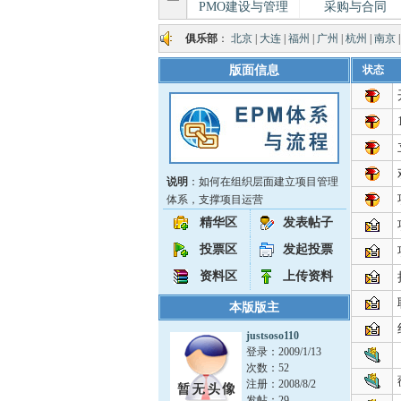
PMO建设与管理
采购与合同
俱乐部
：
北京
|
大连
|
福州
|
广州
|
杭州
|
南京
版面信息
状态
说明
：如何在组织层面建立项目管理
体系，支撑项目运营
精华区
发表帖子
投票区
发起投票
资料区
上传资料
本版版主
justsoso110
登录：2009/1/13
次数：52
注册：2008/8/2
发帖：29