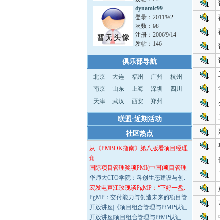
dynamic99
登录：2011/9/2
次数：98
注册：2006/9/14
发帖：146
俱乐部导航
北京
大连
福州
广州
杭州
南京
山东
上海
深圳
四川
天津
武汉
西安
郑州
联盟·近期活动
社区热点
从《PMBOK指南》第八版看项目经理
角
国际项目管理奖项PMI(中国)项目管理
华师大CTO学院：科创生态建设与创.
宏发电声江玫瑰谈PgMP：“下好一盘.
PgMP：交付能力与创造未来的项目管.
开放讲座|《项目组合管理与PfMP认证
开放讲座|项目组合管理与PfMP认证