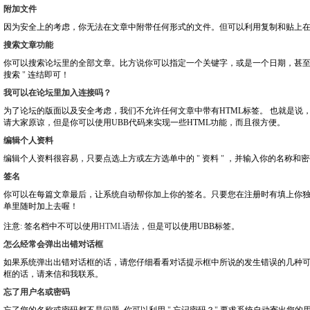
附加文件
因为安全上的考虑，你无法在文章中附带任何形式的文件。但可以利用复制和贴上
搜索文章功能
你可以搜索论坛里的全部文章。比方说你可以指定一个关键字，或是一个日期，甚
搜索
"
连结即可！
我可以在论坛里加入连接吗？
为了论坛的版面以及安全考虑，我们不允许任何文章中带有HTML标签。 也就是说
请大家原谅，但是你可以使用UBB代码来实现一些HTML功能，而且很方便。
编辑个人资料
编辑个人资料很容易，只要点选上方或左方选单中的
"
资料
"
，并输入你的名称和密
签名
你可以在每篇文章最后，让系统自动帮你加上你的签名。只要您在注册时有填上你
单里随时加上去喔！
注意
:
签名档中不可以使用
HTML
语法，但是可以使用UBB标签。
怎么经常会弹出出错对话框
如果系统弹出出错对话框的话，请您仔细看看对话提示框中所说的发生错误的几种
框的话，请来信和我联系。
忘了用户名或密码