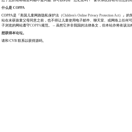
忘了您的名称或密码都不是问题
.
你可以利用
"
忘记密码？
"
要求系统自动寄出您的
什么是
COPPA
COPPA
是『美国儿童网路隐私保护法（
Children's Online Privacy Protection Act
）』的
站在未获孩童父母同意之前，也不得让儿童使用电子邮件、聊天室、或网络上任何
子浏览的网站遵守
COPPA
规范。
--
虽然它并非我国的法律条文，但本站亦将依该法
想获得本论坛。
请和 CVB 联系以获得源码。