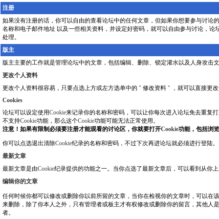
注册
如果没有注册的话，你可以自由的查看论坛中的任何文章，但如果你想要参与讨论的
名称和电子邮件地址 以及一些相关资料，并设定好密码，就可以自由参与讨论，论
处理。
版主
版主主要的工作就是管理论坛中的文章，包括编辑、删除、锁定灌水以及人身攻击文
更改个人资料
更改个人资料很容易，只要点选上方或左方选单中的
"
修改资料
"
，就可以直接更改
Cookies
论坛可以设定使用
Cookie
来记录你的名称和密码，可以让你每次进入论坛免去重复打
不支持
Cookie
功能，那么这个
Cookie
功能可能无法正常使用。
注意！如果有限制必须要注册才能观看的讨论区，你就要打开
Cookie
功能，包括浏
你可以点选退出清除
Cookie
纪录的名称和密码，不过下次再进论坛就必须进行登陆。
最新文章
最新文章是由
Cookie
纪录提供的功能之一。当你点选了最新文章后，可以看到从你上
编辑你的文章
任何时候你都可以修改或删除你以前所留的文章，当你在检视你的文章时，可以在该
来删除，除了你本人之外，只有管理者或板主才有权修改或删除你的留言，其他人
者。