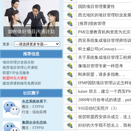
国防项目管理重要性
西北地区的项目管理职业发
[推荐]绩效管理
如何做好项目沟通计划
软件项目质量管理
国际
PMI注册教育机构资质为北
西安系统集成项目管理师培
更多：
科士威公司(eCosway)——
推荐信息
关于系统集成项目管理工程
·
项目经理沙龙俱乐部
像项目管理专家一样思考
·
推荐项目管理公开课程
·
联盟VIP会员服务
刚来联盟，请多多指教。。
·
联盟99元大课堂
IPMP国防项目管理认证怎
·
建造师课程辅导免费试听
kaiser 班主，建立一个西安
社区圈子
2009年9月份考试的请进，pm
生态系统体系下.
圈主：
ETPPM
916活动纪实照片（3）
行业：综合应用
祝贺联盟西安俱乐成立，送
集团企业生态体.
好好的大学我不想去上，我
圈主：
ETPPM