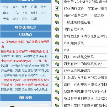
高手帮：1个好汉3个帮, 高
北京
大连
福州
广州
杭州
PMP的PP文件，非常好（推
南京
山东
上海
深圳
四川
河南审图单位寻：一建筑师
天津
武汉
西安
郑州
一级建筑师挂证啦！
联盟·近期活动
时间管理40条
社区热点
甘特图上如何表示任务超时
从《PMBOK指南》第八版看项目经理
PDU如何获取
角
PDU
国际项目管理奖项PMI(中国)项目管理
华师大CTO学院：科创生态建设与创.
西安PMP精英交流群
宏发电声江玫瑰谈PgMP：“下好一盘.
西安有PMP的培训机构么?
PgMP：交付能力与创造未来的项目管.
开放讲座|《项目组合管理与PfMP认证
12年九月PMP课程
开放讲座|项目组合管理与PfMP认证
计划编制方法论与P6高级培
开放讲座|PgMP：项目管理思维与方法
请问：在西安哪里能买到项
开放讲座|《项目组合管理与PfMP认证
网络讲座|《项目组合管理与个人职业
我准备考PMP,请问大家什么
精彩专题
项目管理者都在这里（187263
根本不要同情那些所谓“找不