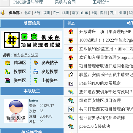
PMO建设与管理
采购与合同
工程设计
俱乐部
：
北京
|
大连
|
福州
|
广州
|
杭州
|
南京
|
山东
|
上海
|
深圳
|
四川
|
天津
|
武
版面信息
状态
帖
开放讲座：项目集管理PgM
100%通过！！2022年首次
立即预约|公益直播：国际工
说明
：西安会员交流区
欢迎加入项目集管理(Program 
精华区
发表帖子
项目管理者联盟开通同名微信
投票区
发起投票
联盟西安俱乐部会员申请登
资料区
上传资料
PMP的PDU的发展规定
本版版主
想知道西安俱乐部还有效吗
kaiser
组建西安地区项目管理
登录：2012/3/17
共同打造西安项目管理的“航
次数：85
注册：2004/8/8
创业需要学习的那些法律
发帖：90
p3e/c5.0安装成功
俱乐部导航