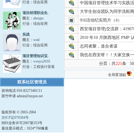
行业：综合应用
中国项目管理技术学习实践
大学生创业团队为同学洗鞋两月
项目经理职业生.
圈主：
zhenjm
916活动纪实照片（4）
行业：综合应用
西安项目管理j交流群：419078
实战
2010 年10 月陕西地区 PMP
圈主：
wml
行业：综合应用
志同者聚，道合者谋
我也在西安呀！！大家交换一下
项目管理知识宝.
圈主：
wenyu2010
分页：共
221
条 5
行业：工程设计安装
全局置顶贴
联系社区管理员
咨询电话 010-82273401/11
斑竹申请 admin@mypm.net
版权所有 © 2003-2004
京ICP证070584号
BBS业务许可2007第353号
最佳显示模式：1024*768像素