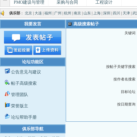
PMO建设与管理
采购与合同
工程设计
俱乐部
：
北京
|
大连
|
福州
|
广州
|
杭州
|
南京
|
山东
|
上海
|
深圳
|
四川
|
天津
|
武
我要发言
高级搜索帖子
关键词
论坛功能区
按帖子关键字搜索
公告意见与建议
按作者名搜索
帖子高级搜索
目标论坛
管理团队
按日期查询
荣誉版主
论坛帮助手册
俱乐部导航