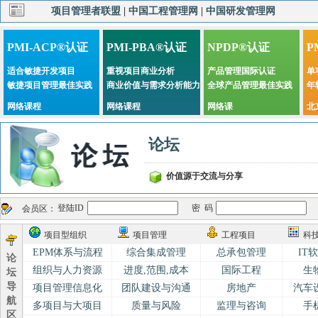
项目管理者联盟
|
中国工程管理网
|
中国研发管理网
PMI-ACP®认证
PMI-PBA®认证
NPDP®认证
P
适合敏捷开发项目
重视项目商业分析
产品管理国际认证
单
敏捷项目管理最佳实践
商业价值与需求分析能力
全球产品管理最佳实践
年
网络课程
网络课程
网络课
北
论坛
价值源于交流与分享
登陆ID
密 码
会员区：
项目型组织
项目管理
工程项目
科
EPM体系与流程
综合集成管理
总承包管理
IT
论
组织与人力资源
进度,范围,成本
国际工程
生
坛
导
项目管理信息化
团队建设与沟通
房地产
汽车
航
多项目与大项目
质量与风险
监理与咨询
手
区