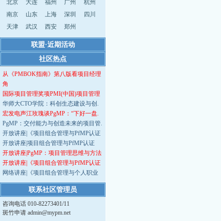
北京
大连
福州
广州
杭州
南京
山东
上海
深圳
四川
天津
武汉
西安
郑州
联盟·近期活动
社区热点
从《PMBOK指南》第八版看项目经理
角
国际项目管理奖项PMI(中国)项目管理
华师大CTO学院：科创生态建设与创.
宏发电声江玫瑰谈PgMP：“下好一盘.
PgMP：交付能力与创造未来的项目管.
开放讲座|《项目组合管理与PfMP认证
开放讲座|项目组合管理与PfMP认证
开放讲座|PgMP：项目管理思维与方法
开放讲座|《项目组合管理与PfMP认证
网络讲座|《项目组合管理与个人职业
联系社区管理员
咨询电话 010-82273401/11
斑竹申请 admin@mypm.net