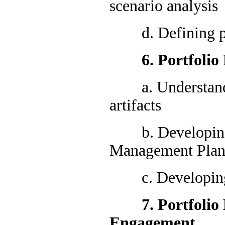
scenario analysis
d. Defining port
6. Portfolio 
a. Understandin
artifacts
b. Developing th
Management Pla
c. Developing 
7. Portfolio B
Engagement