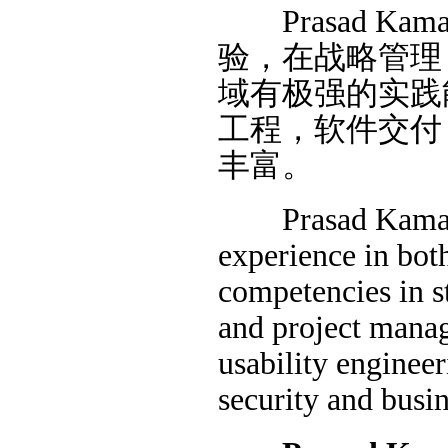
Prasad Ka
验，在战略管理
域有极强的实践
工程，软件交付
丰富。
Prasad Kamath h
experience in bot
competencies in s
and project manag
usability engineer
security and busin