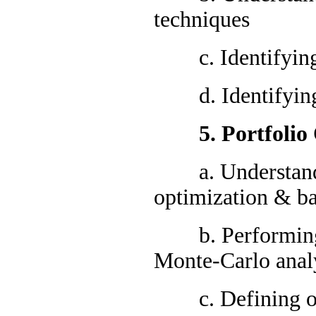
techniques
c. Identifying c
d. Identifying i
5. Portfolio O
a. Understanding
optimization & b
b. Performing m
Monte-Carlo anal
c. Defining opt