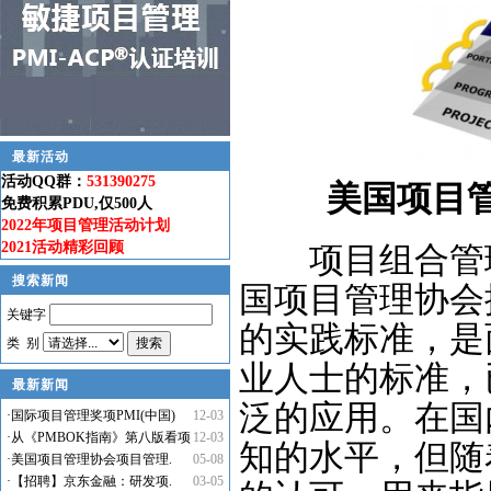
最新活动
活动QQ群：
531390275
美国项目
免费积累PDU,仅500人
2022年项目管理活动计划
2021活动精彩回顾
项目组合管理(Proj
搜索新闻
国项目管理协会
关键字
的实践标准，是
类 别
业人士的标准，
最新新闻
泛的应用。在国
·
国际项目管理奖项PMI(中国)
12-03
·
从《PMBOK指南》第八版看项
12-03
知的水平，但随
·
美国项目管理协会项目管理.
05-08
·
【招聘】京东金融：研发项.
03-05