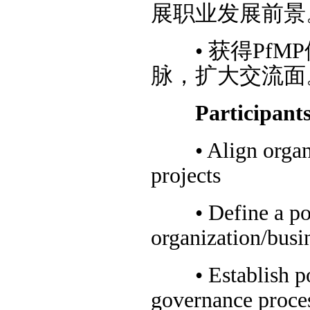
展职业发展前景
•
获得PfM
脉，扩大交流面
Participants s
• Align organiza
projects
• Define a port
organization/busi
• Establish por
governance proces