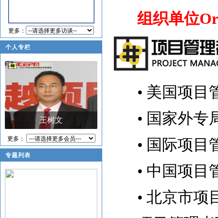
组织单位Organ
更多：
个人专栏
•
美国项目管理
•
国家外专
王树文
赵春明
更多：
•
国际项目管
专题列表
•
中国项目
•
北京市项