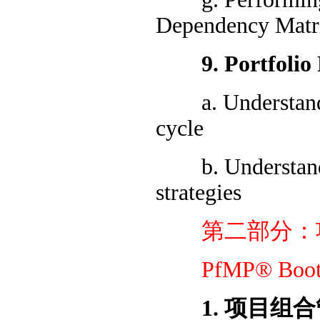
Dependency Matr
9. Portfolio 
a. Understandin
cycle
b. Understandin
strategies
第二部分：项目
PfMP® Boot
1. 项目组合