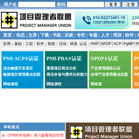
用户名
密码
首页
：
动态
|
文库
|
下载
|
书架
|
访谈
|
专栏
|
专题
|
人才
|
培训
|
软件
|
应用：
基础
┊
工程
┊
软件
┊
制造
┊
活动
┊
研发
认证：
PMP
┊
NPDP
┊
ACP
┊
PgMP
┊
I
PMI-ACP®认证
PMI-PBA®认证
NPDP®认证
P
适合敏捷开发项目
重视项目商业分析
产品管理国际认证
单
敏捷项目管理最佳实践
商业价值与需求分析能力
全球产品管理最佳实践
年
网络课程
网络课程
网络课
北
本站焦点
·
从《PMBOK指南》第八版看项目经理