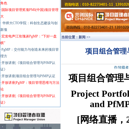
角色
·
国际项目管理奖项PMI(中国)项目管理
大
·
华师大CTO学院：科创生态建设与创
新项
·
宏发电声江玫瑰谈PgMP：“下好一盘
当前位置：
新闻
>>
棋”
·
PgMP：交付能力与创造未来的项目管
项目组合管理与
理方
·
开放讲座|《项目组合管理与PfMP认
作/转载者
证》
项目组合管理与
·
开放讲座|项目组合管理与PfMP认证
·
开放讲座|PgMP：项目管理思维与方法
论
Project Portf
·
开放讲座|《项目组合管理与PfMP认
and PfMP 
证》
[网络直播，2