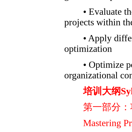
• Evaluate the i
projects within th
• Apply differen
optimization
• Optimize portf
organizational con
培训大纲Syll
第一部分：项
Mastering Proj