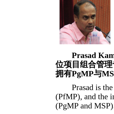
Prasad K
位项目组合管理
拥有PgMP与MS
Prasad is the wo
(PfMP), and the 
(PgMP and MSP)